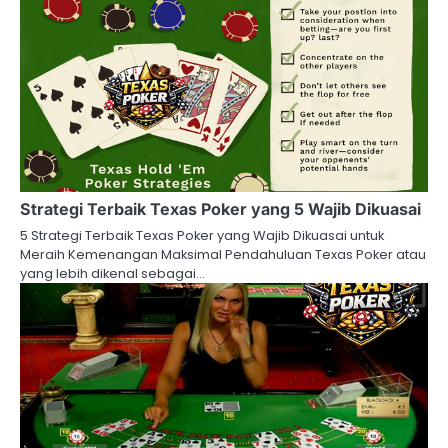
Strategi Terbaik Texas Poker yang 5 Wajib Dikuasai
5 Strategi Terbaik Texas Poker yang Wajib Dikuasai untuk
Meraih Kemenangan Maksimal Pendahuluan Texas Poker atau
yang lebih dikenal sebagai…