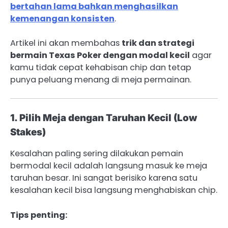
bertahan lama bahkan menghasilkan
kemenangan konsisten
.
Artikel ini akan membahas
trik dan strategi
bermain Texas Poker dengan modal kecil
agar
kamu tidak cepat kehabisan chip dan tetap
punya peluang menang di meja permainan.
1. Pilih Meja dengan Taruhan Kecil (Low
Stakes)
Kesalahan paling sering dilakukan pemain
bermodal kecil adalah langsung masuk ke meja
taruhan besar. Ini sangat berisiko karena satu
kesalahan kecil bisa langsung menghabiskan chip.
Tips penting: