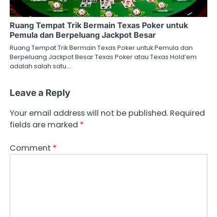
Ruang Tempat Trik Bermain Texas Poker untuk
Pemula dan Berpeluang Jackpot Besar
Ruang Tempat Trik Bermain Texas Poker untuk Pemula dan
Berpeluang Jackpot Besar Texas Poker atau Texas Hold’em
adalah salah satu…
Leave a Reply
Your email address will not be published.
Required
fields are marked
*
Comment
*