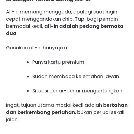
All-in memang menggoda, apalagi saat ingin
cepat menggandakan chip. Tapi bagi pemain
bermodal kecil,
all-in adalah pedang bermata
dua
.
Gunakan all-in hanya jika:
Punya kartu premium
Sudah membaca kelemahan lawan
Situasi benar-benar menguntungkan
Ingat, tujuan utama modal kecil adalah
bertahan
dan berkembang perlahan
, bukan berjudi sekali
jalan.