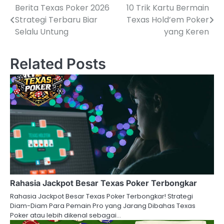
Berita Texas Poker 2026
10 Trik Kartu Bermain
Post
Strategi Terbaru Biar
Texas Hold’em Poker
navigation
Selalu Untung
yang Keren
Related Posts
Rahasia Jackpot Besar Texas Poker Terbongkar
Rahasia Jackpot Besar Texas Poker Terbongkar! Strategi
Diam-Diam Para Pemain Pro yang Jarang Dibahas Texas
Poker atau lebih dikenal sebagai…