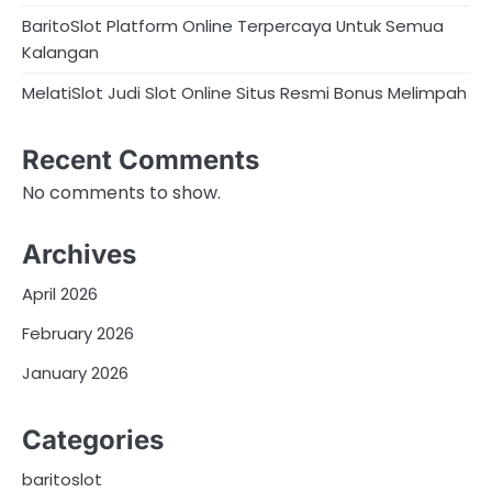
BaritoSlot Platform Online Terpercaya Untuk Semua
Kalangan
MelatiSlot Judi Slot Online Situs Resmi Bonus Melimpah
Recent Comments
No comments to show.
Archives
April 2026
February 2026
January 2026
Categories
baritoslot