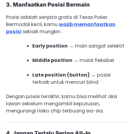
3. Manfaatkan Posisi Bermain
Posisi adalah senjata gratis di Texas Poker.
Bermodal kecil, kamu
wajib memanfaatkan
posisi
sebaik mungkin.
Early position
→ main sangat selektif
Middle position
→ mulai fleksibel
Late position (button)
→ posisi
terbaik untuk mencuri blind
Dengan posisi terakhir, kamu bisa melihat aksi
lawan sebelum mengambil keputusan,
mengurangi risiko chip terbuang sia-sia.
4. Jangan Terlalu Sering All-In