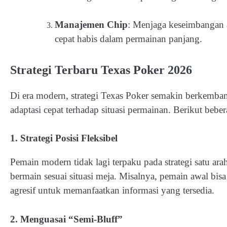
Manajemen Chip
: Menjaga keseimbangan a
cepat habis dalam permainan panjang.
Strategi Terbaru Texas Poker 2026
Di era modern, strategi Texas Poker semakin berkemban
adaptasi cepat terhadap situasi permainan. Berikut beber
1. Strategi Posisi Fleksibel
Pemain modern tidak lagi terpaku pada strategi satu a
bermain sesuai situasi meja. Misalnya, pemain awal bisa
agresif untuk memanfaatkan informasi yang tersedia.
2. Menguasai “Semi-Bluff”