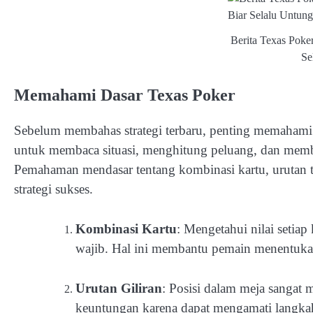
Berita Texas Poker
Se
Memahami Dasar Texas Poker
Sebelum membahas strategi terbaru, penting memahami
untuk membaca situasi, menghitung peluang, dan membua
Pemahaman mendasar tentang kombinasi kartu, urutan t
strategi sukses.
Kombinasi Kartu
: Mengetahui nilai setiap
wajib. Hal ini membantu pemain menentukan
Urutan Giliran
: Posisi dalam meja sangat 
keuntungan karena dapat mengamati langkah