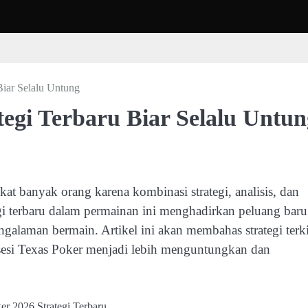
Biar Selalu Untung
tegi Terbaru Biar Selalu Untun
t banyak orang karena kombinasi strategi, analisis, dan
egi terbaru dalam permainan ini menghadirkan peluang baru
alaman bermain. Artikel ini akan membahas strategi terki
 sesi Texas Poker menjadi lebih menguntungkan dan