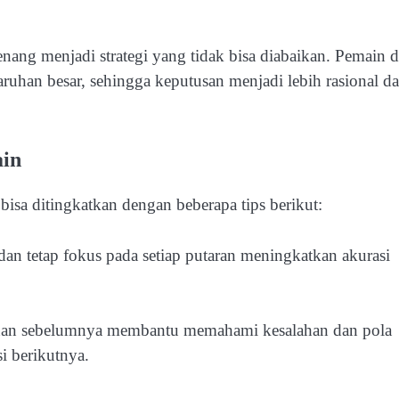
nang menjadi strategi yang tidak bisa diabaikan. Pemain d
an besar, sehingga keputusan menjadi lebih rasional d
in
bisa ditingkatkan dengan beberapa tips berikut:
dan tetap fokus pada setiap putaran meningkatkan akurasi
nan sebelumnya membantu memahami kesalahan dan pola
i berikutnya.