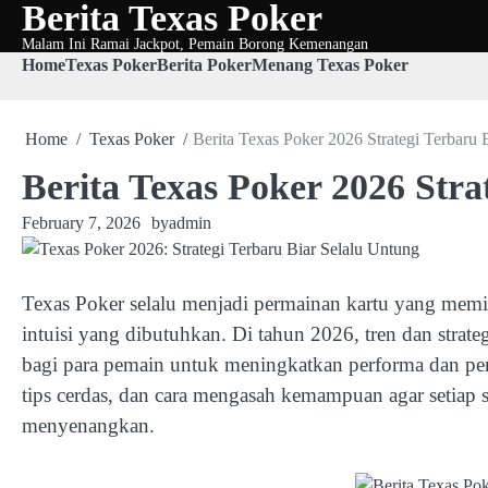
Berita Texas Poker
Skip
to
Malam Ini Ramai Jackpot, Pemain Borong Kemenangan
content
Home
Texas Poker
Berita Poker
Menang Texas Poker
Home
Texas Poker
Berita Texas Poker 2026 Strategi Terbaru 
Berita Texas Poker 2026 Stra
February 7, 2026
by
admin
Texas Poker selalu menjadi permainan kartu yang memika
intuisi yang dibutuhkan. Di tahun 2026, tren dan strat
bagi para pemain untuk meningkatkan performa dan peng
tips cerdas, dan cara mengasah kemampuan agar setiap
menyenangkan.