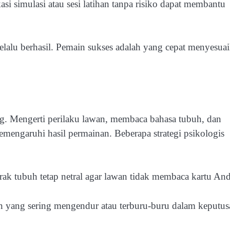
si simulasi atau sesi latihan tanpa risiko dapat membantu
 selalu berhasil. Pemain sukses adalah yang cepat menyesua
ng. Mengerti perilaku lawan, membaca bahasa tubuh, dan
emengaruhi hasil permainan. Beberapa strategi psikologis
rak tubuh tetap netral agar lawan tidak membaca kartu And
n yang sering mengendur atau terburu-buru dalam keputus