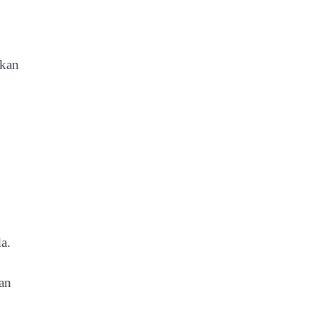
ikan
a.
an