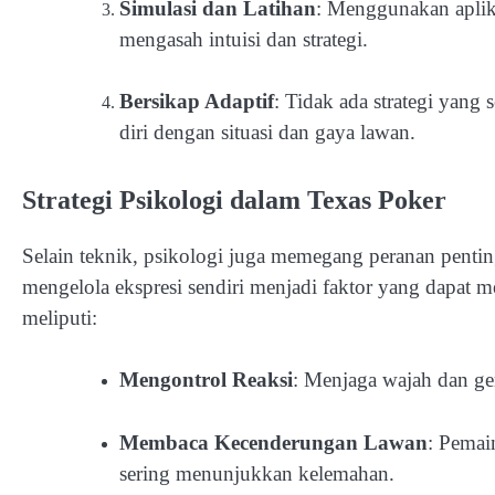
Simulasi dan Latihan
: Menggunakan aplika
mengasah intuisi dan strategi.
Bersikap Adaptif
: Tidak ada strategi yang
diri dengan situasi dan gaya lawan.
Strategi Psikologi dalam Texas Poker
Selain teknik, psikologi juga memegang peranan penti
mengelola ekspresi sendiri menjadi faktor yang dapat m
meliputi:
Mengontrol Reaksi
: Menjaga wajah dan ge
Membaca Kecenderungan Lawan
: Pemai
sering menunjukkan kelemahan.