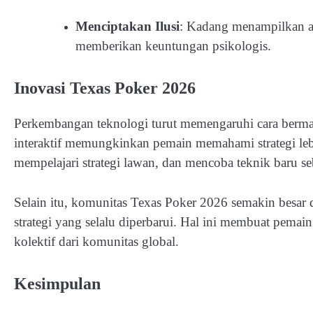
Menciptakan Ilusi
: Kadang menampilkan ag
memberikan keuntungan psikologis.
Inovasi Texas Poker 2026
Perkembangan teknologi turut memengaruhi cara bermain 
interaktif memungkinkan pemain memahami strategi lebih
mempelajari strategi lawan, dan mencoba teknik baru s
Selain itu, komunitas Texas Poker 2026 semakin besar d
strategi yang selalu diperbarui. Hal ini membuat pemai
kolektif dari komunitas global.
Kesimpulan