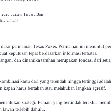
 2026 Strategi Terbaru Biar
lalu Untung
 dasar permainan Texas Poker. Permainan ini menuntut pe
t keputusan tepat berdasarkan informasi terbatas.
angan, dan dinamika taruhan merupakan fondasi dari setia
 kombinasi kartu dari yang terendah hingga tertinggi adala
 kapan harus bertahan atau melakukan langkah agresif.
menentukan strategi. Pemain yang bertindak terakhir memil
 lawan terlebih dahulu.