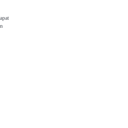
apat
an