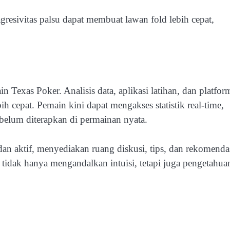
resivitas palsu dapat membuat lawan fold lebih cepat,
Texas Poker. Analisis data, aplikasi latihan, dan platfor
 cepat. Pemain kini dapat mengakses statistik real-time,
ebelum diterapkan di permainan nyata.
an aktif, menyediakan ruang diskusi, tips, dan rekomenda
n tidak hanya mengandalkan intuisi, tetapi juga pengetahua