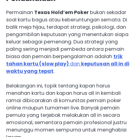
Permainan
Texas Hold’em Poker
bukan sekadar
soal kartu bagus atau keberuntungan semata. Di
balik meja hijau, terdapat strategi, psikologi, dan
pengambilan keputusan yang menentukan siapa
keluar sebagai pemenang. Dua strategi yang
paling sering menjadi pembeda antara pemain
biasa dan pemain berpengalaman adalah
trik
tahan kartu (slow play)
dan
keputusan all in di
waktu yang tepat
.
Belakangan ini, topik tentang kapan harus
menahan kartu dan kapan harus all in kembali
ramai dibicarakan di komunitas pemain poker
online maupun turnamen live. Banyak pemain
pemula yang terjebak melakukan all in secara
emosional, sementara pemain profesional justru
menunggu momen sempurna untuk menghabisi