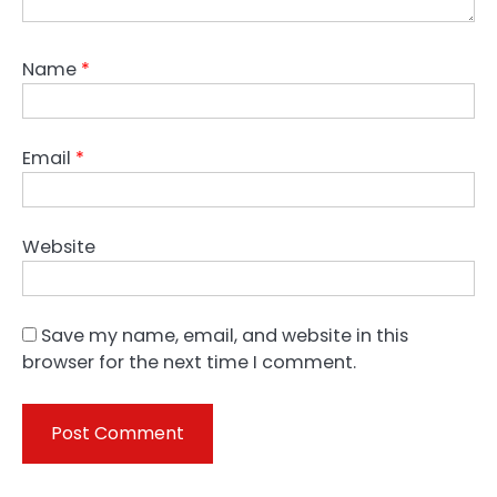
Name
*
Email
*
Website
Save my name, email, and website in this
browser for the next time I comment.