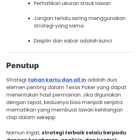
Perhatikan ukuran stack lawan
Jangan terlalu sering menggunakan
strategi yang sama
Disiplin dan sabar adalah kunci
Penutup
Strategi
tahan kartu dan all in
adalah dua
elemen penting dalam Texas Poker yang dapat
menentukan hasil permainan. Jika digunakan
dengan tepat, keduanya bisa menjadi senjata
mematikan yang membuat lawan kehilangan
chip dalam sekejap.
Namun ingat,
strategi terbaik selalu berpadu