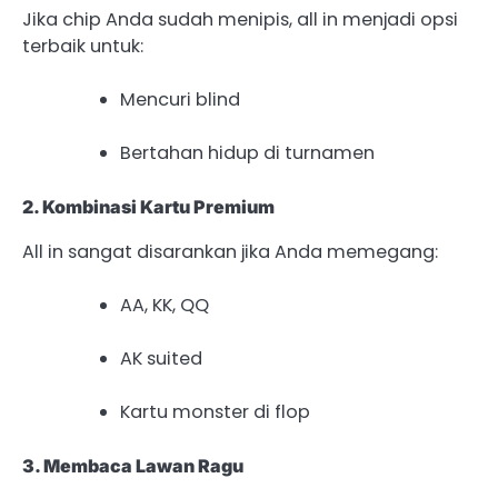
Jika chip Anda sudah menipis, all in menjadi opsi
terbaik untuk:
Mencuri blind
Bertahan hidup di turnamen
2. Kombinasi Kartu Premium
All in sangat disarankan jika Anda memegang:
AA, KK, QQ
AK suited
Kartu monster di flop
3. Membaca Lawan Ragu