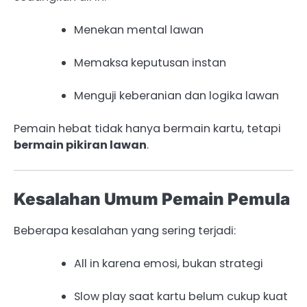
Menekan mental lawan
Memaksa keputusan instan
Menguji keberanian dan logika lawan
Pemain hebat tidak hanya bermain kartu, tetapi
bermain pikiran lawan
.
Kesalahan Umum Pemain Pemula
Beberapa kesalahan yang sering terjadi:
All in karena emosi, bukan strategi
Slow play saat kartu belum cukup kuat