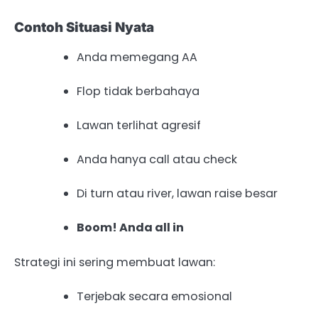
Contoh Situasi Nyata
Anda memegang AA
Flop tidak berbahaya
Lawan terlihat agresif
Anda hanya call atau check
Di turn atau river, lawan raise besar
Boom! Anda all in
Strategi ini sering membuat lawan:
Terjebak secara emosional