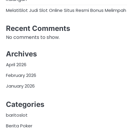
MelatiSlot Judi Slot Online Situs Resmi Bonus Melimpah
Recent Comments
No comments to show.
Archives
April 2026
February 2026
January 2026
Categories
baritoslot
Berita Poker