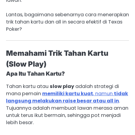
lawan.
Lantas, bagaimana sebenarnya cara menerapkan
trik tahan kartu dan all in secara efektif di Texas
Poker?
Memahami Trik Tahan Kartu
(Slow Play)
Apa Itu Tahan Kartu?
Tahan kartu atau
slow play
adalah strategi di
mana pemain
memiliki kartu kuat
, namun
tidak
langsung melakukan raise besar atau all in
.
Tujuannya adalah membuat lawan merasa aman
untuk terus ikut bermain, sehingga pot menjadi
lebih besar.