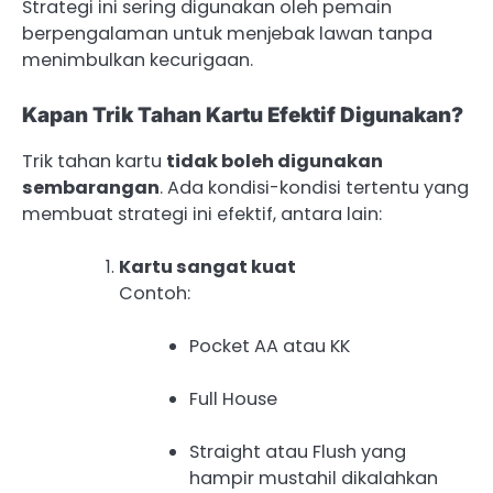
Strategi ini sering digunakan oleh pemain
berpengalaman untuk menjebak lawan tanpa
menimbulkan kecurigaan.
Kapan Trik Tahan Kartu Efektif Digunakan?
Trik tahan kartu
tidak boleh digunakan
sembarangan
. Ada kondisi-kondisi tertentu yang
membuat strategi ini efektif, antara lain:
Kartu sangat kuat
Contoh:
Pocket AA atau KK
Full House
Straight atau Flush yang
hampir mustahil dikalahkan