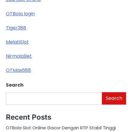
OTBola login
Tiger388
MelatiSlot
NirmalaBet
OTMax688
Search
Search
Recent Posts
OTBola Slot Online Gacor Dengan RTP Stabil Tinggi