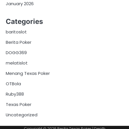
January 2026
Categories
baritoslot
Berita Poker
DOGG369
melatislot
Menang Texas Poker
OTBola
Ruby388
Texas Poker
Uncategorized
Copyright © 2026
Berita Texas Poker
| Depth