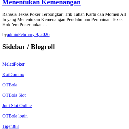
Menentukan Kemenangan
Rahasia Texas Poker Terbongkar: Trik Tahan Kartu dan Momen All
In yang Menentukan Kemenangan Pendahuluan Permainan Texas
Hold’em Poker bukan…
by
admin
February 9, 2026
Sidebar / Blogroll
MelatiPoker
KoiDomino
OTBola
OTBola Slot
Judi Slot Online
OTBola login
Tiger388