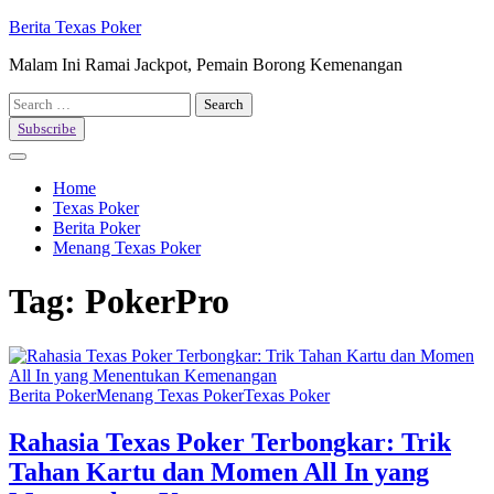
Skip
Berita Texas Poker
to
Malam Ini Ramai Jackpot, Pemain Borong Kemenangan
content
Search
for:
Subscribe
Home
Texas Poker
Berita Poker
Menang Texas Poker
Tag:
PokerPro
Berita Poker
Menang Texas Poker
Texas Poker
Rahasia Texas Poker Terbongkar: Trik
Tahan Kartu dan Momen All In yang