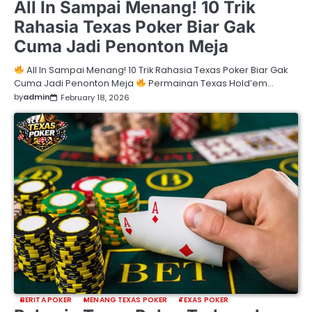
All In Sampai Menang! 10 Trik
Rahasia Texas Poker Biar Gak
Cuma Jadi Penonton Meja
All In Sampai Menang! 10 Trik Rahasia Texas Poker Biar Gak
Cuma Jadi Penonton Meja
Permainan Texas Hold’em…
by
admin
February 18, 2026
BERITA POKER
MENANG TEXAS POKER
TEXAS POKER