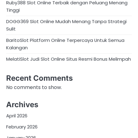
Ruby388 Slot Online Terbaik dengan Peluang Menang
Tinggi
DOGG369 Slot Online Mudah Menang Tanpa Strategi
Sulit
BaritoSlot Platform Online Terpercaya Untuk Semua
Kalangan
MelatiSlot Judi Slot Online Situs Resmi Bonus Melimpah
Recent Comments
No comments to show.
Archives
April 2026
February 2026
January 2026