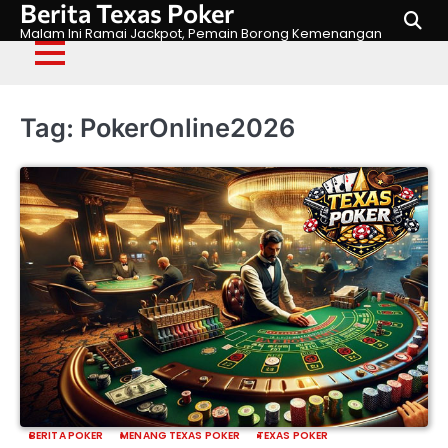
Berita Texas Poker
Skip
to
Malam Ini Ramai Jackpot, Pemain Borong Kemenangan
content
Tag:
PokerOnline2026
BERITA POKER
MENANG TEXAS POKER
TEXAS POKER