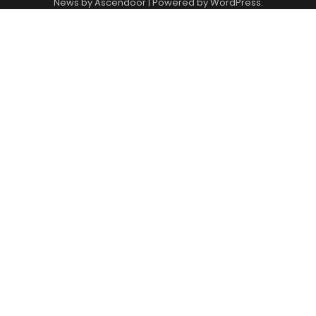
News by
Ascendoor
| Powered by
WordPress
.