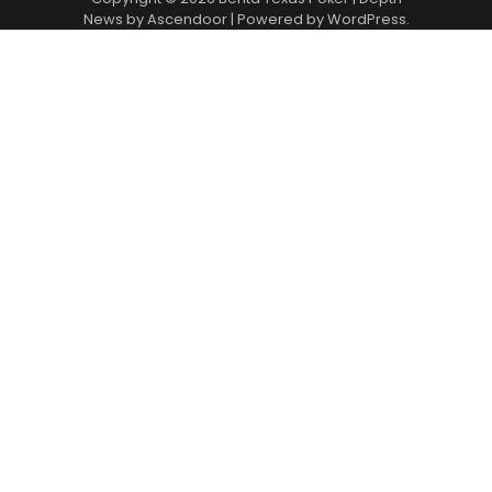
News by
Ascendoor
| Powered by
WordPress
.