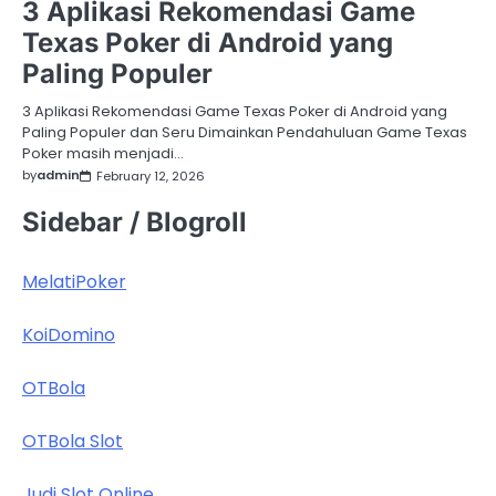
3 Aplikasi Rekomendasi Game
Texas Poker di Android yang
Paling Populer
3 Aplikasi Rekomendasi Game Texas Poker di Android yang
Paling Populer dan Seru Dimainkan Pendahuluan Game Texas
Poker masih menjadi…
by
admin
February 12, 2026
Sidebar / Blogroll
MelatiPoker
KoiDomino
OTBola
OTBola Slot
Judi Slot Online