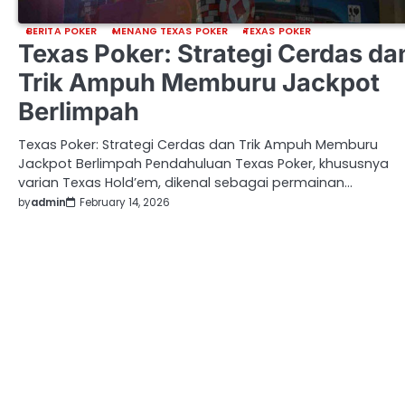
BERITA POKER
MENANG TEXAS POKER
TEXAS POKER
Texas Poker: Strategi Cerdas da
Trik Ampuh Memburu Jackpot
Berlimpah
Texas Poker: Strategi Cerdas dan Trik Ampuh Memburu
Jackpot Berlimpah Pendahuluan Texas Poker, khususnya
varian Texas Hold’em, dikenal sebagai permainan…
by
admin
February 14, 2026