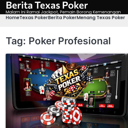
Berita Texas Poker
Skip
to
Malam Ini Ramai Jackpot, Pemain Borong Kemenangan
content
Home
Texas Poker
Berita Poker
Menang Texas Poker
Tag:
Poker Profesional