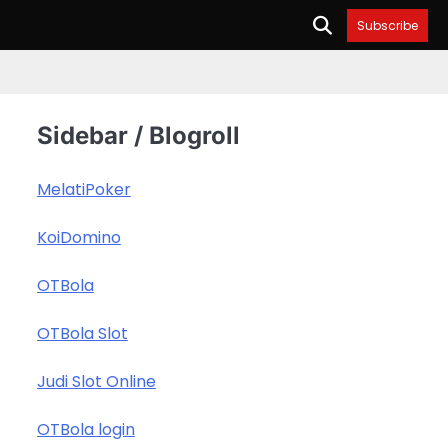
Subscribe
Sidebar / Blogroll
MelatiPoker
KoiDomino
OTBola
OTBola Slot
Judi Slot Online
OTBola login