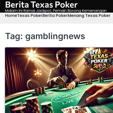
Berita Texas Poker
Skip
to
Malam Ini Ramai Jackpot, Pemain Borong Kemenangan
content
Home
Texas Poker
Berita Poker
Menang Texas Poker
Tag:
gamblingnews