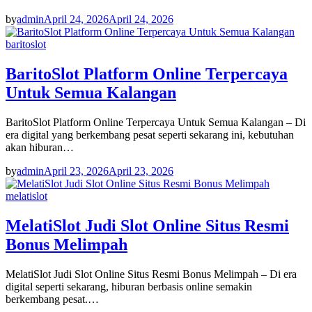
by
admin
April 24, 2026
April 24, 2026
baritoslot
BaritoSlot Platform Online Terpercaya
Untuk Semua Kalangan
BaritoSlot Platform Online Terpercaya Untuk Semua Kalangan – Di
era digital yang berkembang pesat seperti sekarang ini, kebutuhan
akan hiburan…
by
admin
April 23, 2026
April 23, 2026
melatislot
MelatiSlot Judi Slot Online Situs Resmi
Bonus Melimpah
MelatiSlot Judi Slot Online Situs Resmi Bonus Melimpah – Di era
digital seperti sekarang, hiburan berbasis online semakin
berkembang pesat.…