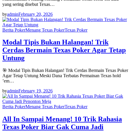
yang sering disebut Texas…
by
admin
February 20, 2026
Berita Poker
Menang Texas Poker
Texas Poker
Modal Tipis Bukan Halangan! Trik
Cerdas Bermain Texas Poker Agar Tetap
Untung
🎯 Modal Tipis Bukan Halangan! Trik Cerdas Bermain Texas Poker
Agar Tetap Untung Meski Dana Terbatas Permainan Texas hold
’em…
by
admin
February 19, 2026
Berita Poker
Menang Texas Poker
Texas Poker
All In Sampai Menang! 10 Trik Rahasia
Texas Poker Biar Gak Cuma Jadi