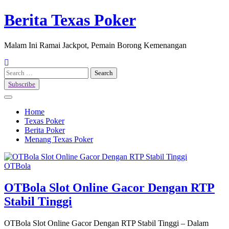
Skip
Berita Texas Poker
to
content
Malam Ini Ramai Jackpot, Pemain Borong Kemenangan
Search
for:
Subscribe
Home
Texas Poker
Berita Poker
Menang Texas Poker
OTBola
OTBola Slot Online Gacor Dengan RTP
Stabil Tinggi
OTBola Slot Online Gacor Dengan RTP Stabil Tinggi – Dalam